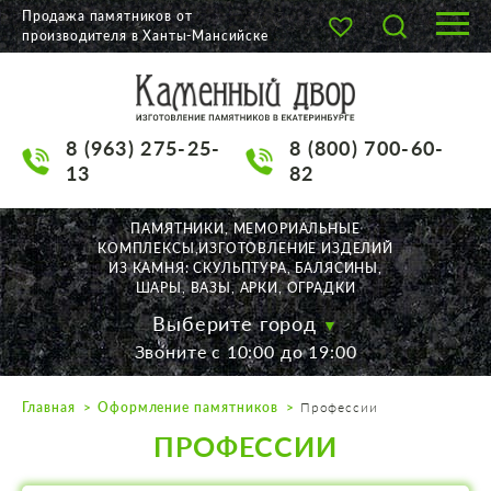
Продажа памятников от
производителя в Ханты-Мансийске
О КОМПАНИИ
КАТАЛОГ
8 (963) 275-25-
8 (800) 700-60-
НАШИ РАБОТЫ
13
82
АКЦИИ
ПАМЯТНИКИ, МЕМОРИАЛЬНЫЕ
КОМПЛЕКСЫ,ИЗГОТОВЛЕНИЕ ИЗДЕЛИЙ
ДОСТАВКА
ИЗ КАМНЯ: СКУЛЬПТУРА, БАЛЯСИНЫ,
ШАРЫ, ВАЗЫ, АРКИ, ОГРАДКИ
КОНТАКТЫ
Выберите город
Звоните с 10:00 до 19:00
K2532513@yandex.ru
Главная
Оформление памятников
Профессии
Екатеринбург, Щорса, 56
ПРОФЕССИИ
Пн. — Пт. с 10:00 до 19:00
Суббота с 11:00 до 17:00
Воскресенье по договор.