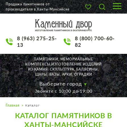
Продажа памятников от
производителя в Ханты-Мансийске
О КОМПАНИИ
КАТАЛОГ
8 (963) 275-25-
8 (800) 700-60-
НАШИ РАБОТЫ
13
82
АКЦИИ
ПАМЯТНИКИ, МЕМОРИАЛЬНЫЕ
КОМПЛЕКСЫ,ИЗГОТОВЛЕНИЕ ИЗДЕЛИЙ
ДОСТАВКА
ИЗ КАМНЯ: СКУЛЬПТУРА, БАЛЯСИНЫ,
ШАРЫ, ВАЗЫ, АРКИ, ОГРАДКИ
КОНТАКТЫ
Выберите город
Звоните с 10:00 до 19:00
K2532513@yandex.ru
Главная
Каталог
Екатеринбург, Щорса, 56
КАТАЛОГ ПАМЯТНИКОВ В
Пн. — Пт. с 10:00 до 19:00
Суббота с 11:00 до 17:00
ХАНТЫ-МАНСИЙСКЕ
Воскресенье по договор.