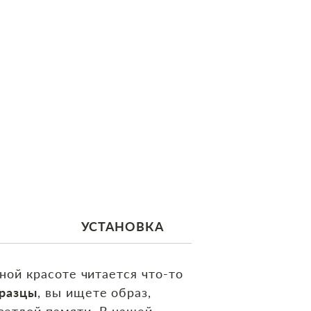
УСТАНОВКА
ной красоте читается что‑то
бразцы
, вы ищете образ,
ветлой памяти. В нашей