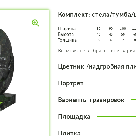
Комплект: стела/тумба/
Ширина
80
90
100
1
Высота
40
45
50
6
Толщина
5
6
7
Вы можете выбрать свой вариа
Цветник /надгробная пл
Портрет
Варианты гравировок
Площадка
Плитка