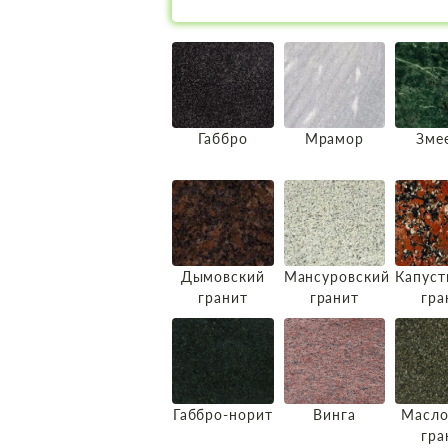
Габбро
Мрамор
Зме
Дымовский
Мансуровский
Капуст
гранит
гранит
гра
Габбро-норит
Винга
Масло
гра