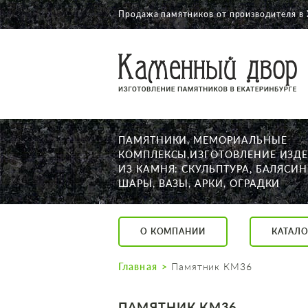
Продажа памятников от производителя в
О КОМПАНИИ
КАТАЛОГ
НАШИ РАБОТЫ
ПАМЯТНИКИ, МЕМОРИАЛЬНЫЕ
АКЦИИ
КОМПЛЕКСЫ,ИЗГОТОВЛЕНИЕ ИЗД
ИЗ КАМНЯ: СКУЛЬПТУРА, БАЛЯСИН
ДОСТАВКА
ШАРЫ, ВАЗЫ, АРКИ, ОГРАДКИ
КОНТАКТЫ
K2532513@yandex.ru
О КОМПАНИИ
КАТАЛО
Екатеринбург, Щор
Пн. — Пт. с 10:00 д
Главная
Памятник КМ36
Суббота с 11:00 до
Воскресенье по до
ПАМЯТНИК КМ36