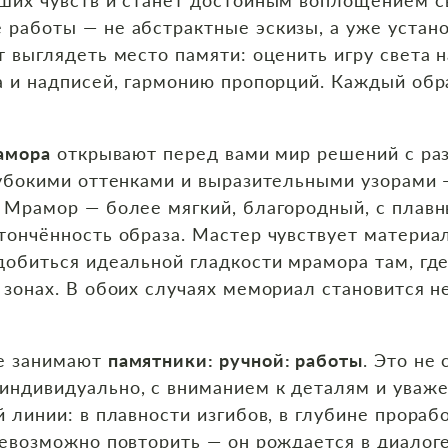
 работы — не абстрактные эскизы, а уже устан
т выглядеть место памяти: оценить игру света 
а и надписей, гармонию пропорций. Каждый обр
рамора
открывают перед вами мир решений с раз
лубокими оттенками и выразительными узорами 
. Мрамор — более мягкий, благородный, с плав
тончённость образа. Мастер чувствует материал
добиться идеальной гладкости мрамора там, где
 зонах. В обоих случаях мемориал становится н
те занимают
памятники: ручной: работы
. Это не
индивидуально, с вниманием к деталям и уваже
 линии: в плавности изгибов, в глубине прораб
невозможно повторить — он рождается в диалоге