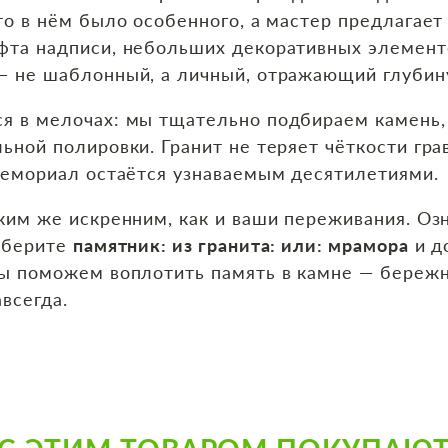
то в нём было особенного, а мастер предлагае
фта надписи, небольших декоративных элементо
— не шаблонный, а личный, отражающий глубин
я в мелочах: мы тщательно подбираем камень,
ьной полировки. Гранит не теряет чёткости гра
мемориал остаётся узнаваемым десятилетиями.
ким же искренним, как и ваши переживания. Оз
ыберите
памятник: из гранита: или: мрамора
и д
ы поможем воплотить память в камне — бережн
авсегда.