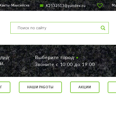
K2532513@yandex.ru
 Ханты-Мансийске
М
Выберите город
ЕЛИЙ
Ы,
Звоните с 10:00 до 19:00
Г
НАШИ РАБОТЫ
АКЦИИ
са, 56
о 19:00
 17:00
говор.