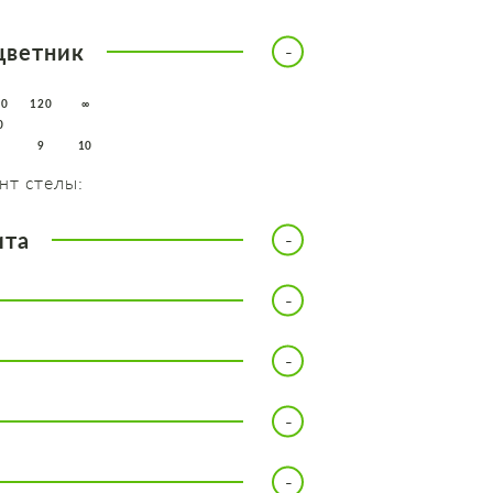
цветник
10
120
∞
0
8
9
10
нт стелы:
ита