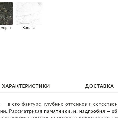
омерат
Коелга
ХАРАКТЕРИСТИКИ
ДОСТАВКА
 — в его фактуре, глубине оттенков и естествен
ени. Рассматривая
памятники: и: надгробия — о
аших чувств и станет достойным воплощением с