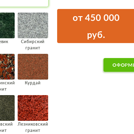
от 450 000
руб.
евик
Сибирский
гранит
ОФОРМИ
инский
Курдай
нит
вский
Лезниковский
нит
гранит