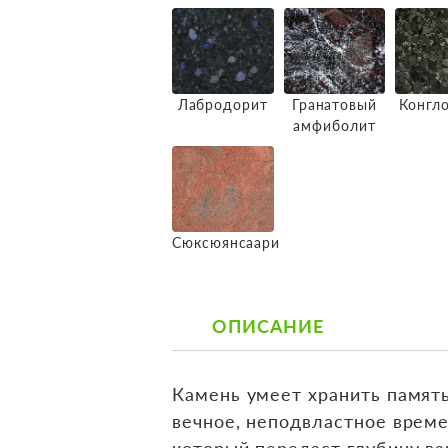
Лабродорит
Гранатовый
Конгл
амфиболит
Сюксюянсаари
ОПИСАНИЕ
Камень умеет хранить память
вечное, неподвластное врем
который передаст глубину в